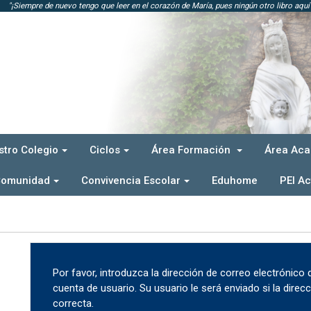
"¡Siempre de nuevo tengo que leer en el corazón de María, pues ningún otro libro aquí e
stro Colegio
Ciclos
Área Formación
Área Ac
Comunidad
Convivencia Escolar
Eduhome
PEI Ac
Por favor, introduzca la dirección de correo electrónico
cuenta de usuario. Su usuario le será enviado si la direcc
correcta.