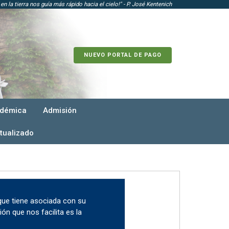
n la tierra nos guía más rápido hacia el cielo!" - P. José Kentenich
NUEVO PORTAL DE PAGO
adémica
Admisión
tualizado
 que tiene asociada con su
ión que nos facilita es la