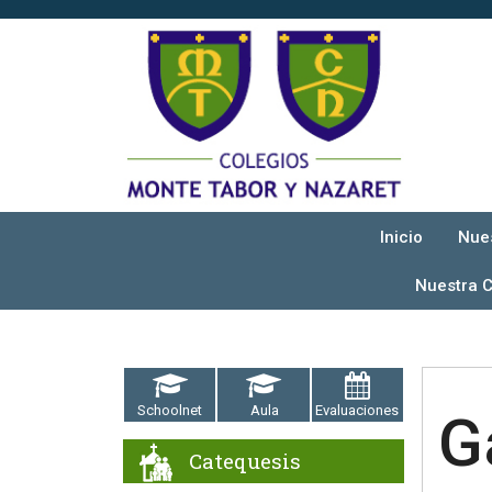
Inicio
Nue
Nuestra 
Schoolnet
Aula
Evaluaciones
G
Catequesis