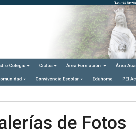
"La más hermos
stro Colegio
Ciclos
Área Formación
Área Ac
Comunidad
Convivencia Escolar
Eduhome
PEI Ac
alerías de Fotos