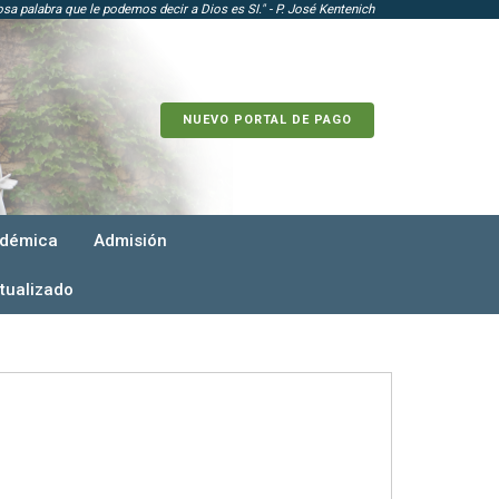
a palabra que le podemos decir a Dios es SI." - P. José Kentenich
NUEVO PORTAL DE PAGO
adémica
Admisión
tualizado