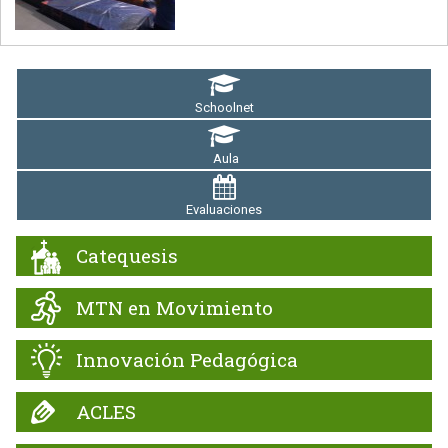
Schoolnet
Aula
Evaluaciones
Catequesis
MTN en Movimiento
Innovación Pedagógica
ACLES