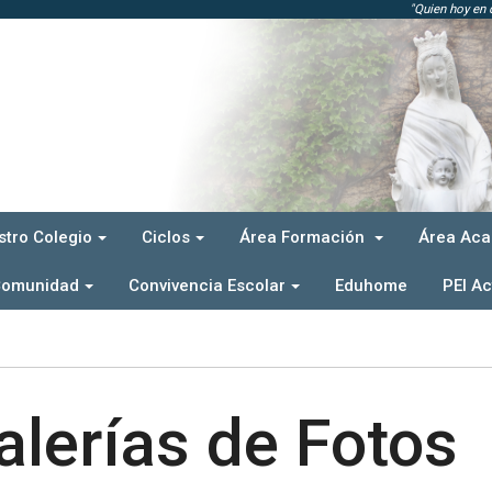
"Quien hoy en d
stro Colegio
Ciclos
Área Formación
Área Ac
Comunidad
Convivencia Escolar
Eduhome
PEI Ac
alerías de Fotos