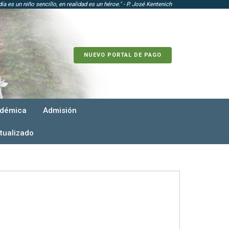
ía es un niño sencillo, en realidad es un héroe." - P. José Kentenich
NUEVO PORTAL DE PAGO
adémica
Admisión
tualizado