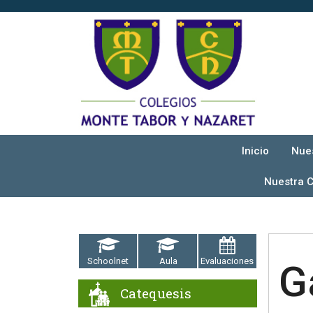
Inicio
Nue
Nuestra 
Schoolnet
Aula
Evaluaciones
G
Catequesis